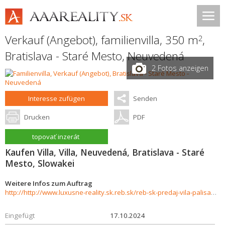
Verkauf (Angebot), familienvilla, 350 m
,
2
Bratislava - Staré Mesto
,
Neuvedená
2 Fotos anzeigen
Interesse zufügen
Senden
Drucken
PDF
topovať inzerát
Kaufen Villa, Villa, Neuvedená, Bratislava - Staré
Mesto, Slowakei
Weitere Infos zum Auftrag
http://http://www.luxusne-reality.sk.reb.sk/reb-sk-predaj-vila-palisady-350-m2-stare-mesto-ba-i--859556
Eingefügt
17.10.2024