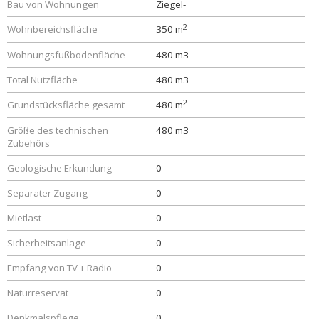
Bau von Wohnungen
Ziegel-
2
Wohnbereichsfläche
350 m
Wohnungsfußbodenfläche
480 m3
Total Nutzfläche
480 m3
2
Grundstücksfläche gesamt
480 m
Größe des technischen
480 m3
Zubehörs
Geologische Erkundung
0
Separater Zugang
0
Mietlast
0
Sicherheitsanlage
0
Empfang von TV + Radio
0
Naturreservat
0
Denkmalspflege
0