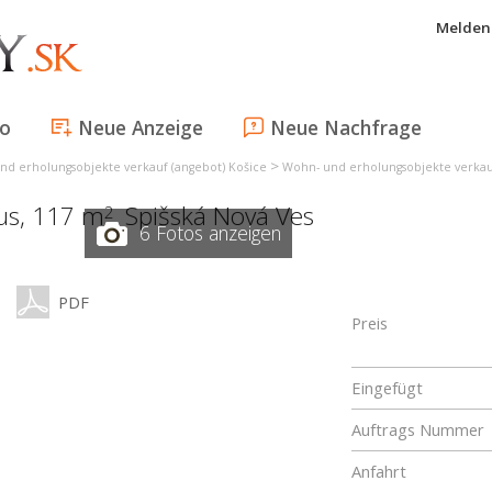
Melden 
fo
Neue Anzeige
Neue Nachfrage
>
nd erholungsobjekte verkauf (angebot) Košice
Wohn- und erholungsobjekte verkauf
aus, 117 m
,
Spišská Nová Ves
2
6 Fotos anzeigen
PDF
Preis
Eingefügt
Auftrags Nummer
Anfahrt