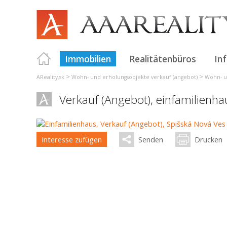
Immobilien
Realitätenbüros
In
>
>
AReality.sk
Wohn- und erholungsobjekte verkauf (angebot)
Wohn- u
Verkauf (Angebot), einfamilienh
Interesse zufügen
Senden
Drucken