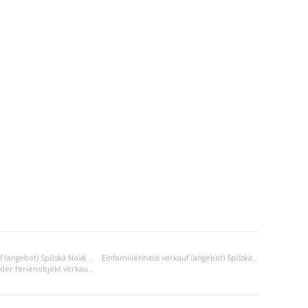
Landhaus verkauf (angebot) Spišská Nová Ves
Einfamilienhaus verkauf (angebot) Spišská Nová Ves
Anderes wohn- oder ferienobjekt verkauf (angebot) Spišská Nová Ves