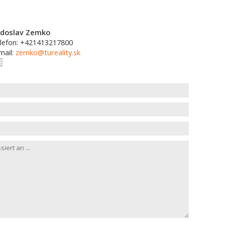
doslav Zemko
lefon: +421413217800
mail:
zemko@tureality.sk