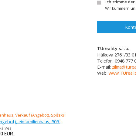
Ich stimme der
Wir kümmern uns
Konta
TUreality s.r.o.
Hálkova 2761/33
0
Telefon:
0948 777 
E-mail:
zilina@turea
Web:
www.TUrealit
Verkauf (Angebot), einfamilienhaus, 505 m
vá Ves
00
EUR