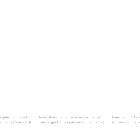
Gartenhaus verkauf (angebot) Spišská Nová Ves
Bauernhaus, ferienhaus verkauf (angebot) Spišská Nová Ves
Familienvilla verkauf (angebot) Spišská Nová Ves
Ehemaliges bauerngut verkauf (angebot) Spišská Nová Ves