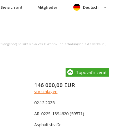
Sie sich an!
Mitglieder
Deutsch
>
 (angebot) Spišská Nová Ves
Wohn- und erholungsobjekte verkauf (angebot) Spišská Nová Ves
Topovať inzerát
146 000,00
EUR
vorschlagen
02.12.2025
AR-022S-1394620 (59571)
Asphaltstraße