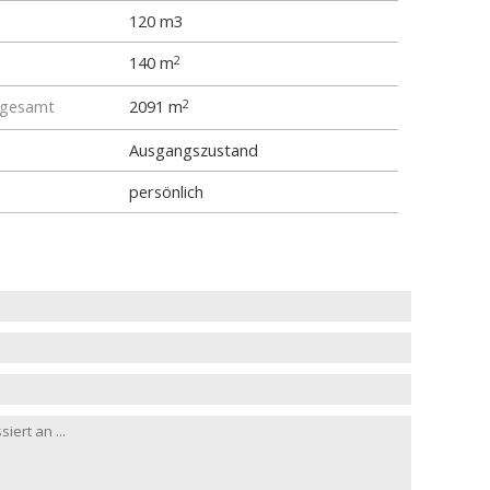
120 m3
140 m
2
 gesamt
2091 m
2
Ausgangszustand
persönlich