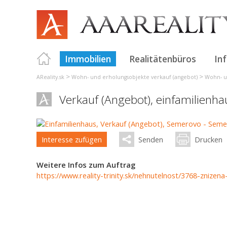
Immobilien
Realitätenbüros
In
>
>
AReality.sk
Wohn- und erholungsobjekte verkauf (angebot)
Wohn- u
Verkauf (Angebot), einfamilienh
Interesse zufügen
Senden
Drucken
Weitere Infos zum Auftrag