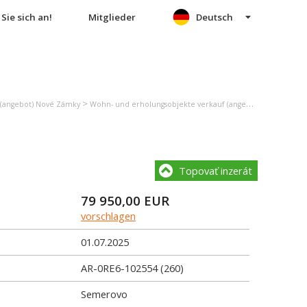
Sie sich an!
Mitglieder
Deutsch
>
 (angebot) Nové Zámky
Wohn- und erholungsobjekte verkauf (angebot) Semerovo
Topovať inzerát
79 950,00
EUR
vorschlagen
01.07.2025
AR-0RE6-102554 (260)
Semerovo