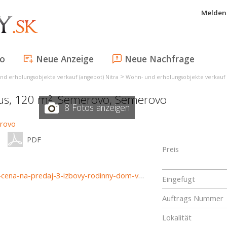
Melden 
fo
Neue Anzeige
Neue Nachfrage
>
nd erholungsobjekte verkauf (angebot) Nitra
Wohn- und erholungsobjekte verkauf
aus, 120 m
,
Semerovo
,
Semerovo
2
8 Fotos anzeigen
PDF
Preis
https://www.reality-trinity.sk/nehnutelnost/3768-znizena-cena-na-predaj-3-izbovy-rodinny-dom-v-obci-semerovo
Eingefügt
Auftrags Nummer
Lokalität