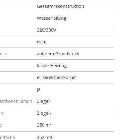
Gessamrekonstruktion
Wasserleitung
220/380V
nicht
luss
auf dem Grundstück
lokale Heizung
el. Direktheizkörper
Ja
ktkonstruktion
Ziegel-
en
Ziegel-
e
250 m
2
fläche
352 m3