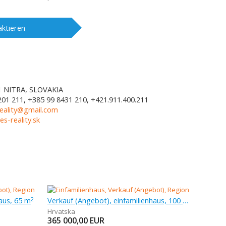
ktieren
1
NITRA, SLOVAKIA
01 211, +385 99 8431 210, +421.911.400.211
eality@gmail.com
-reality.sk
aus, 65 m
Verkauf (Angebot), einfamilienhaus, 100 m
2
Hrvatska
365 000,00
EUR