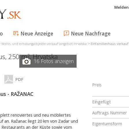
Melden 
fo
Neue Anzeige
Neue Nachfrage
>
>
Wohn- und erholungsobjekte verkauf (angebot) Hrvatska
Einfamilienhaus verkauf
aus, 250 m
,
Hrvatska
2
16 Fotos anzeigen
PDF
Preis
aus - RAŽANAC
Eingefügt
Auftrags Nummer
lett renoviertes und neu möbliertes
uf an. Ražanac liegt 20 km von Zadar und
Eigentumsform
d Restaurants an der Küste sowie vom