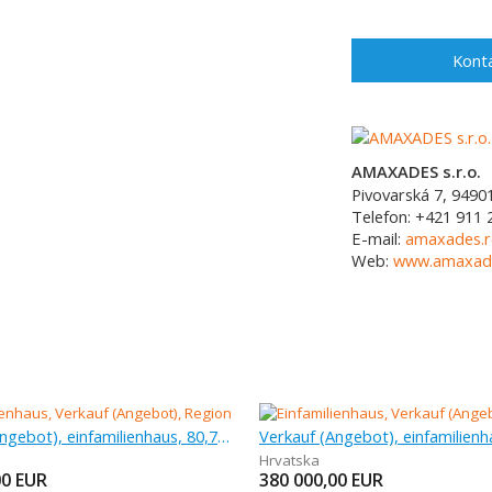
Konta
AMAXADES s.r.o.
Pivovarská 7,
9490
Telefon:
+421 911 2
E-mail:
amaxades.r
Web:
www.amaxades
Verkauf (Angebot), einfamilienhaus, 80,71 m
Verkauf (Angebot), einfamilienh
Hrvatska
00
EUR
380 000,00
EUR