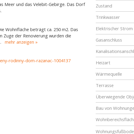
das Meer und das Velebit-Gebirge. Das Dorf
Zustand
.
Trinkwasser
Elektrischer Strom
Die Wohnfläche beträgt ca. 250 m2. Das
Im Zuge der Renovierung wurden die
Gasanschluss
..
mehr anzeigen
Kanalisationsansch
adeny-rodinny-dom-razanac-1004137
Heizart
Wärmequelle
Terrasse
Überwiegende Obje
Bau von Wohnung
Wohnbereichsfläch
Wohnungsfußboden