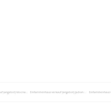
Einfamilienhaus verkauf (angebot) Istocna Hrvatska
Einfamilienhaus verkauf (angebot) Jadranska Hrvatska