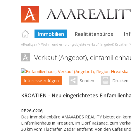
Immobilien
Realitätenbüros
In
>
AReality.sk
Wohn- und erholungsobjekte verkauf (angebot) Kroatien
Verkauf (Angebot), einfamilienh
Interesse zufügen
Senden
Drucken
KROATIEN - Neu eingerichtetes Einfamilienh
RB26-0206,
Das Immobilienbüro AMAXADES REALITY bietet ein komp
Einfamilienhaus in Kroatien, im Dorf Ražanac, zum Verka
30 km vom Flughafen Zadar entfernt. Von den Cafés un