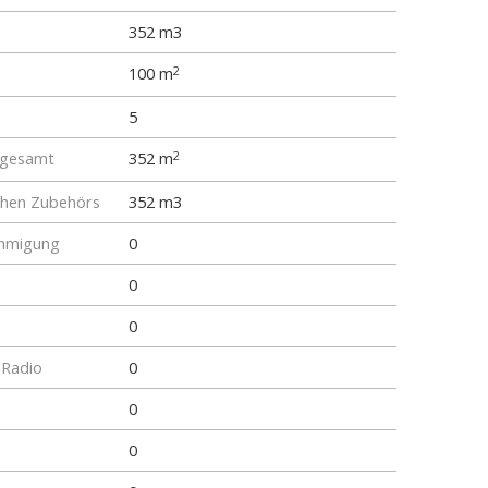
352 m3
100 m
2
5
 gesamt
352 m
2
chen Zubehörs
352 m3
hmigung
0
0
0
 Radio
0
0
0