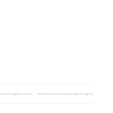
Einfamilienhaus verkauf (angebot) Sredisnja Hrvatska
Einfamilienhaus verkauf (angebot) Zagrebacka regija