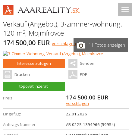
Verkauf (Angebot), 3-zimmer-wohnung,
120 m
,
Mojmírovce
2
174 500,00 EUR
vorschlagen
11 Fotos anzeigen
Interesse zufügen
Senden
Drucken
PDF
topovať inzerát
174 500,00
EUR
Preis
vorschlagen
Eingefügt
22.01.2026
Auftrags Nummer
AR-022S-1394966 (59954)