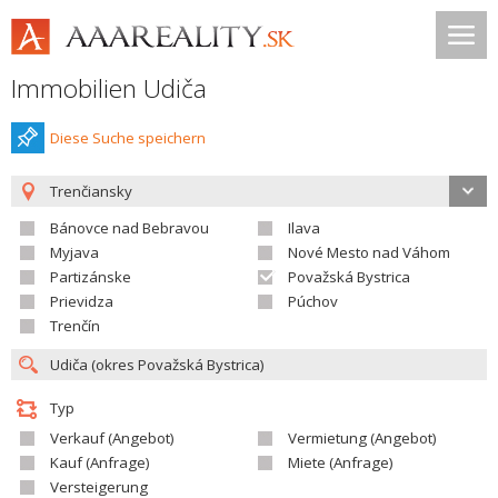
Immobilien Udiča
Diese Suche speichern
Trenčiansky
Bánovce nad Bebravou
Ilava
Myjava
Nové Mesto nad Váhom
Partizánske
Považská Bystrica
Prievidza
Púchov
Trenčín
Typ
Verkauf (Angebot)
Vermietung (Angebot)
Kauf (Anfrage)
Miete (Anfrage)
Versteigerung