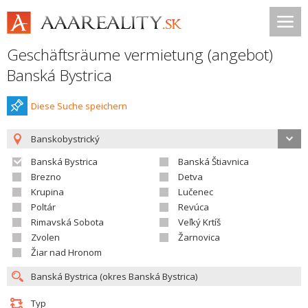
Geschäftsräume vermietung (angebot)
Banská Bystrica
Diese Suche speichern
Banskobystrický
Banská Bystrica
Banská Štiavnica
Brezno
Detva
Krupina
Lučenec
Poltár
Revúca
Rimavská Sobota
Veľký Krtíš
Zvolen
Žarnovica
Žiar nad Hronom
Typ