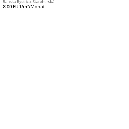
Banská Bystrica
,
Starohorská
8,00
EUR/m
/Monat
2