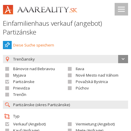
Einfamilienhaus verkauf (angebot)
Partizánske
Diese Suche speichern
Trenčiansky
Bánovce nad Bebravou
Ilava
Myjava
Nové Mesto nad Váhom
Partizánske
Považská Bystrica
Prievidza
Púchov
Trenčín
Typ
Verkauf (Angebot)
Vermietung (Angebot)
Kauf (Anfrage)
Miete (Anfrage)