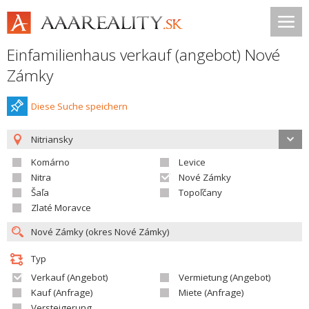
Einfamilienhaus verkauf (angebot) Nové
Zámky
Diese Suche speichern
Nitriansky
Komárno
Levice
Nitra
Nové Zámky
Šaľa
Topoľčany
Zlaté Moravce
Typ
Verkauf (Angebot)
Vermietung (Angebot)
Kauf (Anfrage)
Miete (Anfrage)
Versteigerung